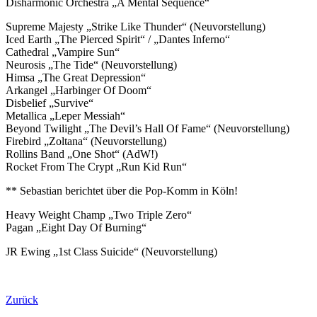
Disharmonic Orchestra „A Mental Sequence“
Supreme Majesty „Strike Like Thunder“ (Neuvorstellung)
Iced Earth „The Pierced Spirit“ / „Dantes Inferno“
Cathedral „Vampire Sun“
Neurosis „The Tide“ (Neuvorstellung)
Himsa „The Great Depression“
Arkangel „Harbinger Of Doom“
Disbelief „Survive“
Metallica „Leper Messiah“
Beyond Twilight „The Devil’s Hall Of Fame“ (Neuvorstellung)
Firebird „Zoltana“ (Neuvorstellung)
Rollins Band „One Shot“ (AdW!)
Rocket From The Crypt „Run Kid Run“
** Sebastian berichtet über die Pop-Komm in Köln!
Heavy Weight Champ „Two Triple Zero“
Pagan „Eight Day Of Burning“
JR Ewing „1st Class Suicide“ (Neuvorstellung)
Zurück