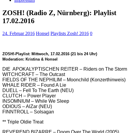
Impressum
ZOSH! (Radio Z, Nürnberg): Playlist
17.02.2016
24. Februar 2016
Honsel
Playlists Zosh! 2016
0
ZOSH!-Playlist: Mittwoch, 17
.02
.
2016 (21 bis 24 Uhr)
Moderation: Kristina & Honsel
DIE APOKALYPTISCHEN REITER – Riders on The Storm
WITCHCRAFT – The Outcast
FIELDS OF THE NEPHILIM – Moonchild (Konzerthinweis)
WHALE RIDER – Found A Lie
DUELL – Fell To The Earth (NEU)
CLUTCH – Power Player
INSOMNIUM – While We Sleep
ODIOUS – AlZar (NEU)
FINNTROLL – Solsagan
** Triple Oldie Treat
REVEREND BIZARRE – Doom Over The World (2005)