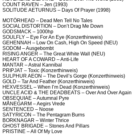
COUNT RAVEN – Jen (1993)
SOLITUDE AETURNUS – Days Of Prayer (1998)
MOTÖRHEAD – Dead Men Tell No Tales
SOCIAL DISTORTION – Don’t Drag Me Down
GODSMACK – 1000hp
SOULFLY – Eye For An Eye (Konzerthinweis)
GEHENNAH – Low On Cash, High On Speed (NEU)
SODOM – Ausgebombt
RISING ANGER – The Great White Wall (NEU)
HEART OF A COWARD – Anti-Life
MANTAR – Astral Kannibal
PRIPJAT – Toxic (Konzerthinweis)
SULPHUR AEON – The Devil’s Gorge (Konzerthinweis)
GOLD – Tar And Feather (Konzerthinweis)
HEXVESSEL – When I’m Dead (Konzerthinweis)
UNCLE ACID & THE DEADBEATS – Over And Over Again
OBSEQUIAE – Autumnal Pyre
MÅNEGARM – Aegirs Vrede
SENTENCED – Noose
SATYRICON – The Pentagram Burns
BORKNAGAR – Winter Thrice
GHOST BRIGADE – Stones And Pillars
PRISTINE – All Of My Love
________________________________________________