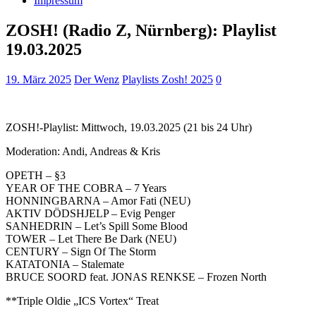
Impressum
ZOSH! (Radio Z, Nürnberg): Playlist
19.03.2025
19. März 2025
Der Wenz
Playlists Zosh! 2025
0
ZOSH!-Playlist: Mittwoch, 19.03.2025 (21 bis 24 Uhr)
Moderation: Andi, Andreas & Kris
OPETH – §3
YEAR OF THE COBRA – 7 Years
HONNINGBARNA – Amor Fati (NEU)
AKTIV DÖDSHJELP – Evig Penger
SANHEDRIN – Let’s Spill Some Blood
TOWER – Let There Be Dark (NEU)
CENTURY – Sign Of The Storm
KATATONIA – Stalemate
BRUCE SOORD feat. JONAS RENKSE – Frozen North
**Triple Oldie „ICS Vortex“ Treat