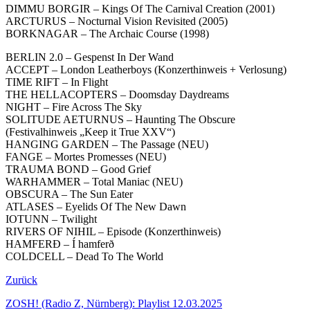
DIMMU BORGIR – Kings Of The Carnival Creation (2001)
ARCTURUS – Nocturnal Vision Revisited (2005)
BORKNAGAR – The Archaic Course (1998)
BERLIN 2.0 – Gespenst In Der Wand
ACCEPT – London Leatherboys (Konzerthinweis + Verlosung)
TIME RIFT – In Flight
THE HELLACOPTERS – Doomsday Daydreams
NIGHT – Fire Across The Sky
SOLITUDE AETURNUS – Haunting The Obscure
(Festivalhinweis „Keep it True XXV“)
HANGING GARDEN – The Passage (NEU)
FANGE – Mortes Promesses (NEU)
TRAUMA BOND – Good Grief
WARHAMMER – Total Maniac (NEU)
OBSCURA – The Sun Eater
ATLASES – Eyelids Of The New Dawn
IOTUNN – Twilight
RIVERS OF NIHIL – Episode (Konzerthinweis)
HAMFERÐ – Í hamferð
COLDCELL – Dead To The World
Zurück
ZOSH! (Radio Z, Nürnberg): Playlist 12.03.2025