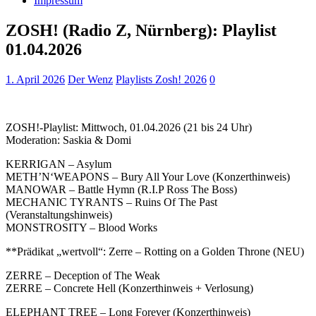
Impressum
ZOSH! (Radio Z, Nürnberg): Playlist
01.04.2026
1. April 2026
Der Wenz
Playlists Zosh! 2026
0
ZOSH!-Playlist: Mittwoch, 01.04.2026 (21 bis 24 Uhr)
Moderation: Saskia & Domi
KERRIGAN – Asylum
METH’N‘WEAPONS – Bury All Your Love (Konzerthinweis)
MANOWAR – Battle Hymn (R.I.P Ross The Boss)
MECHANIC TYRANTS – Ruins Of The Past
(Veranstaltungshinweis)
MONSTROSITY – Blood Works
**Prädikat „wertvoll“: Zerre – Rotting on a Golden Throne (NEU)
ZERRE – Deception of The Weak
ZERRE – Concrete Hell (Konzerthinweis + Verlosung)
ELEPHANT TREE – Long Forever (Konzerthinweis)