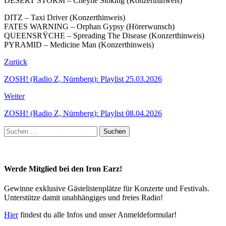
DESERT STORM – Cheyne Stoking (Konzerthinweis)
DITZ – Taxi Driver (Konzerthinweis)
FATES WARNING – Orphan Gypsy (Hörerwunsch)
QUEENSRŸCHE – Spreading The Disease (Konzerthinweis)
PYRAMID – Medicine Man (Konzerthinweis)
Zurück
ZOSH! (Radio Z, Nürnberg): Playlist 25.03.2026
Weiter
ZOSH! (Radio Z, Nürnberg): Playlist 08.04.2026
Suchen
nach:
Werde Mitglied bei den Iron Earz!
Gewinne exklusive Gästelistenplätze für Konzerte und Festivals.
Unterstütze damit unabhängiges und freies Radio!
Hier
findest du alle Infos und unser Anmeldeformular!