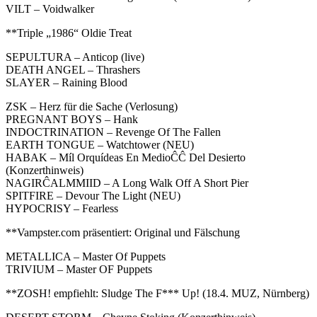
VILT – Voidwalker
**Triple „1986“ Oldie Treat
SEPULTURA – Anticop (live)
DEATH ANGEL – Thrashers
SLAYER – Raining Blood
ZSK – Herz für die Sache (Verlosung)
PREGNANT BOYS – Hank
INDOCTRINATION – Revenge Of The Fallen
EARTH TONGUE – Watchtower (NEU)
HABAK – Míl Orquídeas En MedioĈĈ Del Desierto
(Konzerthinweis)
NAGIRĈALMMIID – A Long Walk Off A Short Pier
SPITFIRE – Devour The Light (NEU)
HYPOCRISY – Fearless
**Vampster.com präsentiert: Original und Fälschung
METALLICA – Master Of Puppets
TRIVIUM – Master OF Puppets
**ZOSH! empfiehlt: Sludge The F*** Up! (18.4. MUZ, Nürnberg)