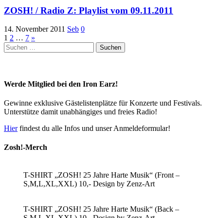
ZOSH! / Radio Z: Playlist vom 09.11.2011
14. November 2011
Seb
0
Seitennummerierung
1
2
…
7
»
Suchen
der
nach:
Beiträge
Werde Mitglied bei den Iron Earz!
Gewinne exklusive Gästelistenplätze für Konzerte und Festivals.
Unterstütze damit unabhängiges und freies Radio!
Hier
findest du alle Infos und unser Anmeldeformular!
Zosh!-Merch
T-SHIRT „ZOSH! 25 Jahre Harte Musik“ (Front –
S,M,L,XL,XXL) 10,- Design by Zenz-Art
T-SHIRT „ZOSH! 25 Jahre Harte Musik“ (Back –
S,M,L,XL,XXL) 10,- Design by Zenz-Art