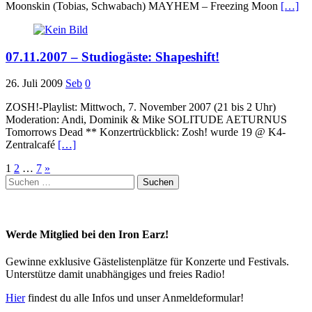
Moonskin (Tobias, Schwabach) MAYHEM – Freezing Moon
[…]
07.11.2007 – Studiogäste: Shapeshift!
26. Juli 2009
Seb
0
ZOSH!-Playlist: Mittwoch, 7. November 2007 (21 bis 2 Uhr)
Moderation: Andi, Dominik & Mike SOLITUDE AETURNUS
Tomorrows Dead ** Konzertrückblick: Zosh! wurde 19 @ K4-
Zentralcafé
[…]
Seitennummerierung
1
2
…
7
»
Suchen
der
nach:
Beiträge
Werde Mitglied bei den Iron Earz!
Gewinne exklusive Gästelistenplätze für Konzerte und Festivals.
Unterstütze damit unabhängiges und freies Radio!
Hier
findest du alle Infos und unser Anmeldeformular!