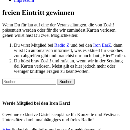
Impressum
freien Eintritt gewinnen
Wenn Du für lau auf eine der Veranstaltungen, die von Zosh!
präsentiert werden oder für die wir zumindest Karten verlosen,
gehen willst hast Du zwei Möglichkeiten:
Du wirst Mitglied bei
Radio Z
und bei den
Iron EarZ
, dann
wirst Du automatisch informiert, was es aktuell für Goodies
zum abgreifen gibt und brauchtst nur noch laut „Hier!“ rufen.
Du hörst brav Zosh! und rufst an, wenn wir in der Sendung
dei Karten verlosen. Meist gilt es hier jedoch mehr oder
weniger knifflige Fragen zu beantworten.
Suchen
nach:
Werde Mitglied bei den Iron Earz!
Gewinne exklusive Gästelistenplätze für Konzerte und Festivals.
Unterstütze damit unabhängiges und freies Radio!
Hier
findest du alle Infos und unser Anmeldeformular!