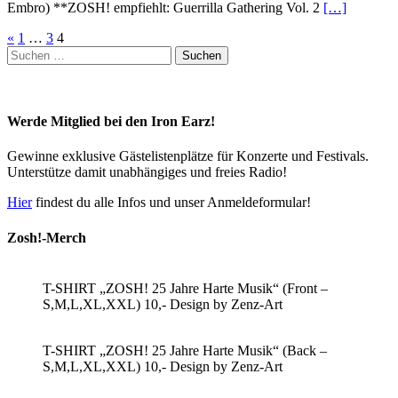
Embro) **ZOSH! empfiehlt: Guerrilla Gathering Vol. 2
[…]
Seitennummerierung
«
1
…
3
4
Suchen
der
nach:
Beiträge
Werde Mitglied bei den Iron Earz!
Gewinne exklusive Gästelistenplätze für Konzerte und Festivals.
Unterstütze damit unabhängiges und freies Radio!
Hier
findest du alle Infos und unser Anmeldeformular!
Zosh!-Merch
T-SHIRT „ZOSH! 25 Jahre Harte Musik“ (Front –
S,M,L,XL,XXL) 10,- Design by Zenz-Art
T-SHIRT „ZOSH! 25 Jahre Harte Musik“ (Back –
S,M,L,XL,XXL) 10,- Design by Zenz-Art