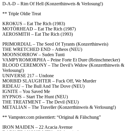
D-A-D – Rim Of Hell (Konzerthinweis & Verlosung!)
** Triple Oldie Treat
KROKUS – Eat The Rich (1983)
MOTÖRHEAD – Eat The Rich (1987)
AEROSMITH – Eat The Rich (1993)
PRIMORDIAL – The Seed Of Tyrants (Konzerthinweis)
THE WRETCHED END – Atheos (NEU)
MOONSORROW – Suden Tunti
VAMPYROMORPHA – Peine Forte Et Dure (Reinschmecker)
BLOOD CEREMONY – The Devil’s Widow (Konzerthinweis &
Verlosung!)
UNIVERSE 217 – Undone
MORBID SLAUGHTER – Fuck Off, We Murder
RIDEAU – The Bull And The Dove (NEU)
IGNITE – You Saved Me
HYPNOS – Start The Hunt (NEU)
THE TREATMENT – The Devil (NEU)
METALIAN – The Traveller (Konzerthinweis & Verlosung!)
** Vampster.com präsentiert: “Original & Fälschung”
IRON MAIDEN – 22 Acacia Avenue