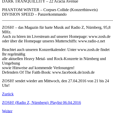
DARK TRANQUILLITY – 22 Acacia Avenue
PHANTOM WINTER – Corpses Collide (Konzerthinweis)
DIVISION SPEED – Panzerkommando
_______________________________________________________
ZOSH! – das Magazin für harte Musik auf Radio Z, Nürnberg, 95,8
MHz.
Auch zu hören im Livestream auf unserer Homepage: www.zosh.de
oder über die Homepage unseres Mutterschiffs: www.radio-z.net
Beachtet auch unseren Konzertkalender: Unter www.zosh.de findet
Ihr regelmäßig
alle aktuellen Heavy Metal- und Rock-Konzerte in Nürnberg und
Umgebung
sowie Hinweise auf kommende Verlosungen!
Defenders Of The Faith-Book: www.facebook.de/zosh.de
ZOSH! sendet wieder am Mittwoch, den 27.04.2016 von 21 bis 24
Uhr!
Zurück
ZOSH! (Radio Z, Nürnberg): Playlist 06.04.2016
Weiter