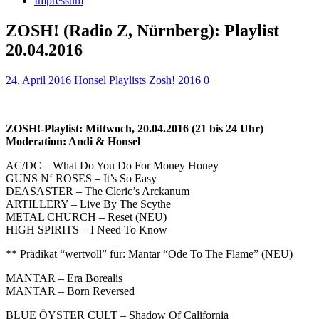
Impressum
ZOSH! (Radio Z, Nürnberg): Playlist
20.04.2016
24. April 2016
Honsel
Playlists Zosh! 2016
0
ZOSH!-Playlist: Mittwoch, 20.04.2016 (21 bis 24 Uhr)
Moderation: Andi & Honsel
AC/DC – What Do You Do For Money Honey
GUNS N‘ ROSES – It’s So Easy
DEASASTER – The Cleric’s Arckanum
ARTILLERY – Live By The Scythe
METAL CHURCH – Reset (NEU)
HIGH SPIRITS – I Need To Know
** Prädikat “wertvoll” für: Mantar “Ode To The Flame” (NEU)
MANTAR – Era Borealis
MANTAR – Born Reversed
BLUE ÖYSTER CULT – Shadow Of California