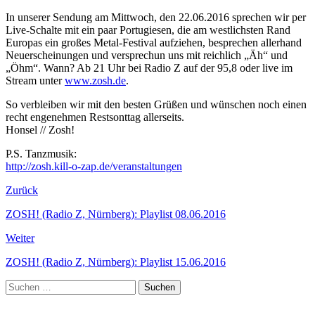
In unserer Sendung am Mittwoch, den 22.06.2016 sprechen wir per
Live-Schalte mit ein paar Portugiesen, die am westlichsten Rand
Europas ein großes Metal-Festival aufziehen, besprechen allerhand
Neuerscheinungen und versprechun uns mit reichlich „Äh“ und
„Öhm“. Wann? Ab 21 Uhr bei Radio Z auf der 95,8 oder live im
Stream unter
www.zosh.de
.
So verbleiben wir mit den besten Grüßen und wünschen noch einen
recht engenehmen Restsonttag allerseits.
Honsel // Zosh!
P.S. Tanzmusik:
http://zosh.kill-o-zap.de/veranstaltungen
Zurück
ZOSH! (Radio Z, Nürnberg): Playlist 08.06.2016
Weiter
ZOSH! (Radio Z, Nürnberg): Playlist 15.06.2016
Suchen
nach: