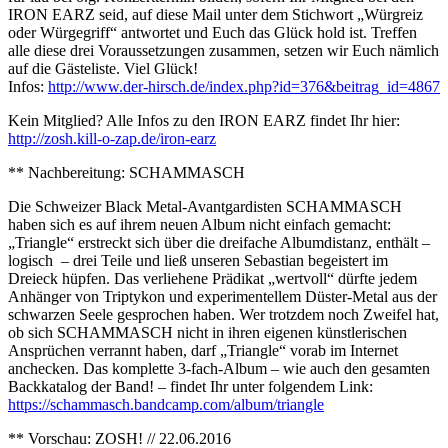
IRON EARZ seid, auf diese Mail unter dem Stichwort „Würgreiz
oder Würgegriff“ antwortet und Euch das Glück hold ist. Treffen
alle diese drei Voraussetzungen zusammen, setzen wir Euch nämlich
auf die Gästeliste. Viel Glück!
Infos:
http://www.der-hirsch.de/
index.php?id=376&beitrag_id=
4867
Kein Mitglied? Alle Infos zu den IRON EARZ findet Ihr hier:
http://zosh.kill-o-zap.de/
iron-earz
** Nachbereitung: SCHAMMASCH
Die Schweizer Black Metal-Avantgardisten SCHAMMASCH
haben sich es auf ihrem neuen Album nicht einfach gemacht:
„Triangle“ erstreckt sich über die dreifache Albumdistanz, enthält –
logisch – drei Teile und ließ unseren Sebastian begeistert im
Dreieck hüpfen. Das verliehene Prädikat „wertvoll“ dürfte jedem
Anhänger von Triptykon und experimentellem Düster-Metal aus der
schwarzen Seele gesprochen haben. Wer trotzdem noch Zweifel hat,
ob sich SCHAMMASCH nicht in ihren eigenen künstlerischen
Ansprüchen verrannt haben, darf „Triangle“ vorab im Internet
anchecken. Das komplette 3-fach-Album – wie auch den gesamten
Backkatalog der Band! – findet Ihr unter folgendem Link:
https://schammasch.bandcamp.
com/album/triangle
** Vorschau: ZOSH! // 22.06.2016