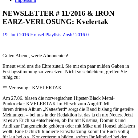
Impressum
NEWSLETTER # 11/2016 & IRON
EARZ-VERLOSUNG: Kvelertak
19. Juni 2016
Honsel
Playlists Zosh! 2016
0
Guten Abend, werte Abonnenten!
Erneut wird uns die Ehre zuteil, Sie mit ein paar milden Gaben in
Festtagsstimmung zu versetzen. Nicht so schüchtern, greifen Sie
ruhig zu:
** Verlosung: KVELERTAK
Am 27.06. blasen die norwegischen Hipster-Black Metal-
Punkrocker KVELERTAK im Hirsch zum Angriff. Mit
ihrem dritten Album „Nattesferd“ sorgt die Band bislang für geteilte
Meinungen – bei uns in der Redaktion ist das ja eh nix Neues. Jetzt
ist es an Euch zu entscheiden, ob Ihr mit Kristina, Dominik und
Andi zur Fangemeinde gehören oder mit Mike und Honsel ablästern
wollt. Eine fachlich fundierte Einschätzung könnt Ihr Euch völlig
für lau bei o.g. Konzerttermin bilden, sofern Ihr Mitglied bei den