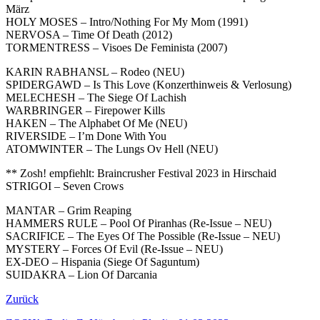
März
HOLY MOSES – Intro/Nothing For My Mom (1991)
NERVOSA – Time Of Death (2012)
TORMENTRESS – Visoes De Feminista (2007)
KARIN RABHANSL – Rodeo (NEU)
SPIDERGAWD – Is This Love (Konzerthinweis & Verlosung)
MELECHESH – The Siege Of Lachish
WARBRINGER – Firepower Kills
HAKEN – The Alphabet Of Me (NEU)
RIVERSIDE – I’m Done With You
ATOMWINTER – The Lungs Ov Hell (NEU)
** Zosh! empfiehlt: Braincrusher Festival 2023 in Hirschaid
STRIGOI – Seven Crows
MANTAR – Grim Reaping
HAMMERS RULE – Pool Of Piranhas (Re-Issue – NEU)
SACRIFICE – The Eyes Of The Possible (Re-Issue – NEU)
MYSTERY – Forces Of Evil (Re-Issue – NEU)
EX-DEO – Hispania (Siege Of Saguntum)
SUIDAKRA – Lion Of Darcania
Zurück