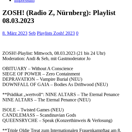
Impressum
ZOSH! (Radio Z, Nürnberg): Playlist
08.03.2023
8. März 2023
Seb
Playlists Zosh! 2023
0
ZOSH!-Playlist: Mittwoch, 08.03.2023 (21 bis 24 Uhr)
Moderation: Andi & Seb, mit Gastmoderator Jo
OBITUARY – Without A Conscience
SIEGE OF POWER – Zero Containment
DEPRAVATION – Vampire Burial (NEU)
DOWNFALL OF GAIA – Bodies As Driftwood (NEU)
**Prädikat „wertvoll“: NINE ALTARS – The Eternal Penance
NINE ALTARS – The Eternal Penance (NEU)
ISOLE – Twisted Games (NEU)
CANDLEMASS – Scandinavian Gods
QUEENSRYCHE – Speak (Konzerthinweis & Verlosung)
**Triple Oldie Treat zum Internationalen Frauenkampftag am 8.