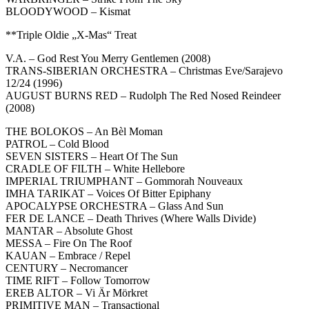
BLOODYWOOD – Kismat
**Triple Oldie „X-Mas“ Treat
V.A. – God Rest You Merry Gentlemen (2008)
TRANS-SIBERIAN ORCHESTRA – Christmas Eve/Sarajevo
12/24 (1996)
AUGUST BURNS RED – Rudolph The Red Nosed Reindeer
(2008)
THE BOLOKOS – An Bèl Moman
PATROL – Cold Blood
SEVEN SISTERS – Heart Of The Sun
CRADLE OF FILTH – White Hellebore
IMPERIAL TRIUMPHANT – Gommorah Nouveaux
IMHA TARIKAT – Voices Of Bitter Epiphany
APOCALYPSE ORCHESTRA – Glass And Sun
FER DE LANCE – Death Thrives (Where Walls Divide)
MANTAR – Absolute Ghost
MESSA – Fire On The Roof
KAUAN – Embrace / Repel
CENTURY – Necromancer
TIME RIFT – Follow Tomorrow
EREB ALTOR – Vi Är Mörkret
PRIMITIVE MAN – Transactional