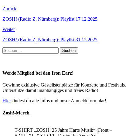
Zurück
ZOSH! (Radio Z, Nürnberg): Playlist 17.12.2025
Weiter
ZOSH! (Radio Z, Nürnberg): Playlist 31.12.2025
Suchen
nach:
Werde Mitglied bei den Iron Earz!
Gewinne exklusive Gästelistenplätze für Konzerte und Festivals.
Unterstütze damit unabhängiges und freies Radio!
Hier
findest du alle Infos und unser Anmeldeformular!
Zosh!-Merch
T-SHIRT „ZOSH! 25 Jahre Harte Musik“ (Front –
S,M,L,XL,XXL) 10,- Design by Zenz-Art