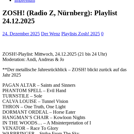
Impressum
ZOSH! (Radio Z, Nürnberg): Playlist
24.12.2025
24. Dezember 2025
Der Wenz
Playlists Zosh! 2025
0
ZOSH!-Playlist: Mittwoch, 24.12.2025 (21 bis 24 Uhr)
Moderation: Andi, Andreas & Jo
**Der metallische Jahresrückblick – ZOSH! blickt zurück auf das
Jahr 2025
PAGAN ALTAR – Saints and Sinners
PHANTOM SPELL – Evil Hand
TURNSTILE – Sole
CALVA LOUISE – Tunnel Vision
THRON – One Truth, One Light
DORMANT ORDEAL – Horse Eater
HANGMAN‘S CHAIR – Kowloon Nights
IN THE WOODS… – A Misinterpretation of I
VENATOR – Race To Glory
WARBRINGER – Strike From The Sky