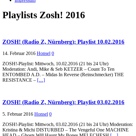
Impressum
Playlists Zosh! 2016
ZOSH! (Radio Z, Nürnberg): Playlist 10.02.2016
14. Februar 2016
Honsel
0
ZOSH!-Playlist: Mittwoch, 10.02.2016 (21 bis 24 Uhr)
Moderation: Andi, Mike & Seb KETZER – Count To Ten
ENTOMBED A.D. – Midas In Reverse (Reinschmecker) THE
RESISTANCE –
[…]
ZOSH! (Radio Z, Nürnberg): Playlist 03.02.2016
5. Februar 2016
Honsel
0
ZOSH!-Playlist: Mittwoch, 03.02.2016 (21 bis 24 Uhr) Moderation:
Kristina & Michi DISTURBED – The Vengeful One MACHINE
HEAD – Ghosts Will Haunt My Bones MELECHESH
[…]