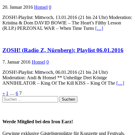
20. Januar 2016
Honsel
0
ZOSH!-Playlist: Mittwoch, 13.01.2016 (21 bis 24 Uhr) Moderation:
Kristina & Dom DAVID BOWIE – The Heart’s Filthy Lesson
(R.I.P.) PERZONAL WAR – When Time Turns
[…]
ZOSH! (Radio Z, Nürnberg): Playlist 06.01.2016
7. Januar 2016
Honsel
0
ZOSH!-Playlist: Mittwoch, 06.01.2016 (21 bis 24 Uhr)
Moderation: Andi & Honsel ** Unheilige Drei Könige
ANNIHILATOR – King Of The Kill KISS – King Of The
[…]
Seitennummerierung
«
1
…
6
7
Suchen
der
nach:
Beiträge
Werde Mitglied bei den Iron Earz!
Gewinne exklusive Gästelistenplätze für Konzerte und Festivals.