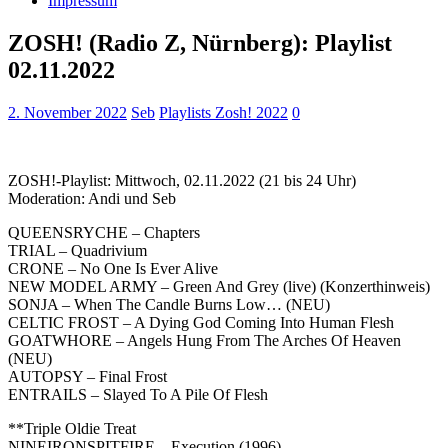
Impressum
ZOSH! (Radio Z, Nürnberg): Playlist
02.11.2022
2. November 2022
Seb
Playlists Zosh! 2022
0
ZOSH!-Playlist: Mittwoch, 02.11.2022 (21 bis 24 Uhr)
Moderation: Andi und Seb
QUEENSRYCHE – Chapters
TRIAL – Quadrivium
CRONE – No One Is Ever Alive
NEW MODEL ARMY – Green And Grey (live) (Konzerthinweis)
SONJA – When The Candle Burns Low… (NEU)
CELTIC FROST – A Dying God Coming Into Human Flesh
GOATWHORE – Angels Hung From The Arches Of Heaven
(NEU)
AUTOPSY – Final Frost
ENTRAILS – Slayed To A Pile Of Flesh
**Triple Oldie Treat
NINEIRONSPITFIRE – Execution (1996)