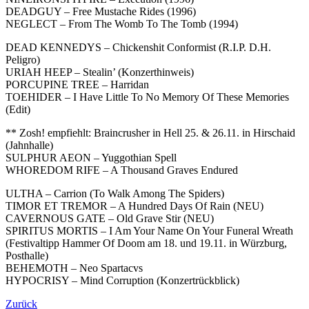
DEADGUY – Free Mustache Rides (1996)
NEGLECT – From The Womb To The Tomb (1994)
DEAD KENNEDYS – Chickenshit Conformist (R.I.P. D.H.
Peligro)
URIAH HEEP – Stealin’ (Konzerthinweis)
PORCUPINE TREE – Harridan
TOEHIDER – I Have Little To No Memory Of These Memories
(Edit)
** Zosh! empfiehlt: Braincrusher in Hell 25. & 26.11. in Hirschaid
(Jahnhalle)
SULPHUR AEON – Yuggothian Spell
WHOREDOM RIFE – A Thousand Graves Endured
ULTHA – Carrion (To Walk Among The Spiders)
TIMOR ET TREMOR – A Hundred Days Of Rain (NEU)
CAVERNOUS GATE – Old Grave Stir (NEU)
SPIRITUS MORTIS – I Am Your Name On Your Funeral Wreath
(Festivaltipp Hammer Of Doom am 18. und 19.11. in Würzburg,
Posthalle)
BEHEMOTH – Neo Spartacvs
HYPOCRISY – Mind Corruption (Konzertrückblick)
Zurück