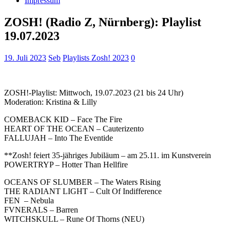
Impressum
ZOSH! (Radio Z, Nürnberg): Playlist
19.07.2023
19. Juli 2023
Seb
Playlists Zosh! 2023
0
ZOSH!-Playlist: Mittwoch, 19.07.2023 (21 bis 24 Uhr)
Moderation: Kristina & Lilly
COMEBACK KID – Face The Fire
HEART OF THE OCEAN – Cauterizento
FALLUJAH – Into The Eventide
**Zosh! feiert 35-jähriges Jubiläum – am 25.11. im Kunstverein
POWERTRYP – Hotter Than Hellfire
OCEANS OF SLUMBER – The Waters Rising
THE RADIANT LIGHT – Cult Of Indifference
FEN – Nebula
FVNERALS – Barren
WITCHSKULL – Rune Of Thorns (NEU)