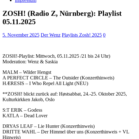
Impressum
ZOSH! (Radio Z, Nürnberg): Playlist
05.11.2025
5. November 2025
Der Wenz
Playlists Zosh! 2025
0
ZOSH!-Playlist: Mittwoch, 05.11.2025 /21 bis 24 Uhr)
Moderation: Wenz & Saskia
MALM – Wilder Hengst
A PERFECT CIRCLE – The Outsider (Konzerthinweis)
HÆRESIS – I Who Repel All Light (NEU)
**ZOSH! blickt zurück auf: Høstsabbat, 24.-25. Oktober 2025,
Kulturkirkken Jakob, Oslo
S:T ERIK – Godess
KATLA – Dead Lover
DRYAS LEAF – Lie Hunter (Konzerthinweis)
DRITTE WAHL – Der Himmel über uns (Konzerthinweis + VL
Hinweis)