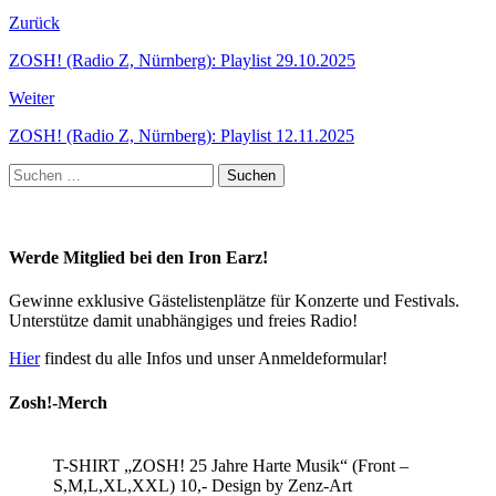
Zurück
ZOSH! (Radio Z, Nürnberg): Playlist 29.10.2025
Weiter
ZOSH! (Radio Z, Nürnberg): Playlist 12.11.2025
Suchen
nach:
Werde Mitglied bei den Iron Earz!
Gewinne exklusive Gästelistenplätze für Konzerte und Festivals.
Unterstütze damit unabhängiges und freies Radio!
Hier
findest du alle Infos und unser Anmeldeformular!
Zosh!-Merch
T-SHIRT „ZOSH! 25 Jahre Harte Musik“ (Front –
S,M,L,XL,XXL) 10,- Design by Zenz-Art