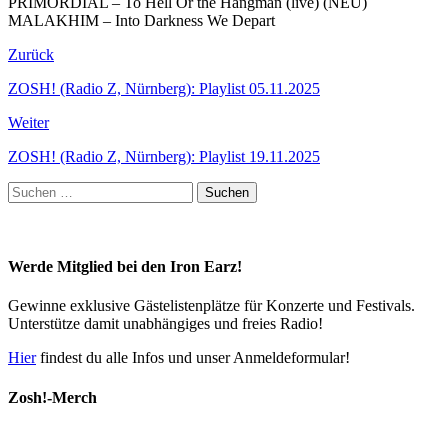
PRIMORDIAL – To Hell Or the Hangman (live) (NEU)
MALAKHIM – Into Darkness We Depart
Zurück
ZOSH! (Radio Z, Nürnberg): Playlist 05.11.2025
Weiter
ZOSH! (Radio Z, Nürnberg): Playlist 19.11.2025
Suchen
nach:
Werde Mitglied bei den Iron Earz!
Gewinne exklusive Gästelistenplätze für Konzerte und Festivals.
Unterstütze damit unabhängiges und freies Radio!
Hier
findest du alle Infos und unser Anmeldeformular!
Zosh!-Merch