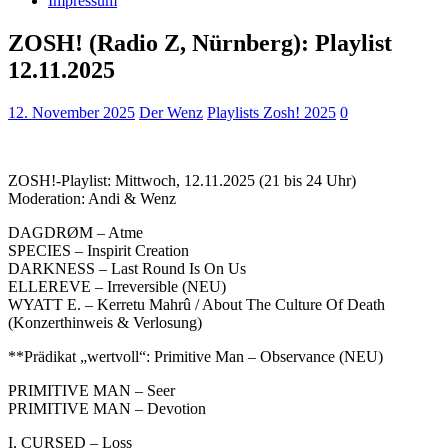
Impressum
ZOSH! (Radio Z, Nürnberg): Playlist
12.11.2025
12. November 2025
Der Wenz
Playlists Zosh! 2025
0
ZOSH!-Playlist: Mittwoch, 12.11.2025 (21 bis 24 Uhr)
Moderation: Andi & Wenz
DAGDRØM – Atme
SPECIES – Inspirit Creation
DARKNESS – Last Round Is On Us
ELLEREVE – Irreversible (NEU)
WYATT E. – Kerretu Mahrû / About The Culture Of Death
(Konzerthinweis & Verlosung)
**Prädikat „wertvoll“: Primitive Man – Observance (NEU)
PRIMITIVE MAN – Seer
PRIMITIVE MAN – Devotion
I, CURSED – Loss