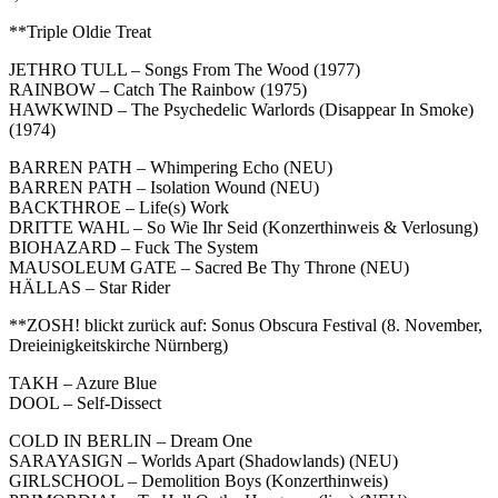
**Triple Oldie Treat
JETHRO TULL – Songs From The Wood (1977)
RAINBOW – Catch The Rainbow (1975)
HAWKWIND – The Psychedelic Warlords (Disappear In Smoke)
(1974)
BARREN PATH – Whimpering Echo (NEU)
BARREN PATH – Isolation Wound (NEU)
BACKTHROE – Life(s) Work
DRITTE WAHL – So Wie Ihr Seid (Konzerthinweis & Verlosung)
BIOHAZARD – Fuck The System
MAUSOLEUM GATE – Sacred Be Thy Throne (NEU)
HÄLLAS – Star Rider
**ZOSH! blickt zurück auf: Sonus Obscura Festival (8. November,
Dreieinigkeitskirche Nürnberg)
TAKH – Azure Blue
DOOL – Self-Dissect
COLD IN BERLIN – Dream One
SARAYASIGN – Worlds Apart (Shadowlands) (NEU)
GIRLSCHOOL – Demolition Boys (Konzerthinweis)